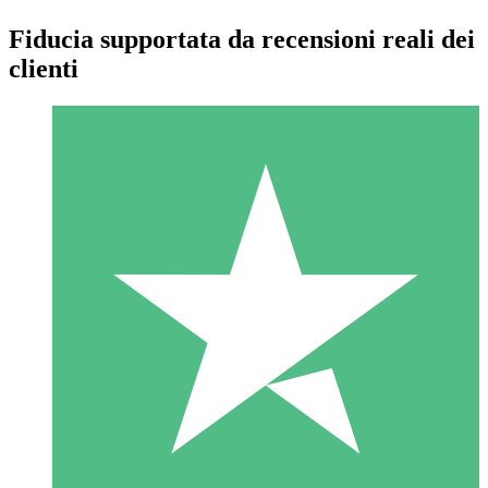
Fiducia supportata da recensioni reali dei
clienti
Pacchetti di Crediti Individuali
Paga a consumo con crediti di download. Nessun impegno
mensile richiesto.
1 Download
10
US$
00