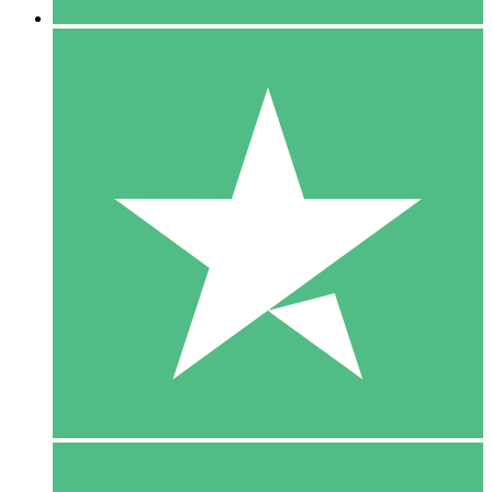
5 Download
15
US$
00
10 Download
20
US$
00