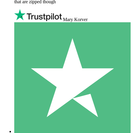
that are zipped though
Mary Korver