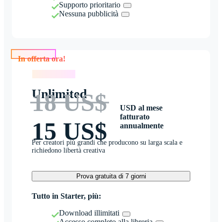
Supporto prioritario
Nessuna pubblicità
In offerta ora!
In offerta ora!
Unlimited
18 US$
USD al mese
fatturato
15 US$
annualmente
Per creatori più grandi che producono su larga scala e
richiedono libertà creativa
Prova gratuita di 7 giorni
Tutto in Starter, più:
Download illimitati
Accesso completo alla libreria