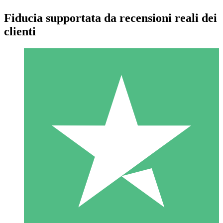
Fiducia supportata da recensioni reali dei
clienti
Pacchetti di Crediti Individuali
Paga a consumo con crediti di download. Nessun impegno
mensile richiesto.
1 Download
10
US$
00