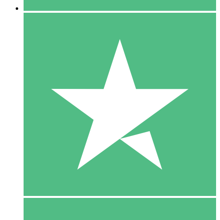
5 Download
15
US$
00
10 Download
20
US$
00