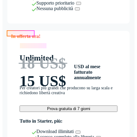
Supporto prioritario
Nessuna pubblicità
In offerta ora!
In offerta ora!
Unlimited
18 US$
USD al mese
fatturato
15 US$
annualmente
Per creatori più grandi che producono su larga scala e
richiedono libertà creativa
Prova gratuita di 7 giorni
Tutto in Starter, più:
Download illimitati
Accesso completo alla libreria