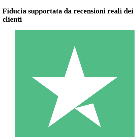
Fiducia supportata da recensioni reali dei
clienti
Pacchetti di Crediti Individuali
Paga a consumo con crediti di download. Nessun impegno
mensile richiesto.
1 Download
10
US$
00