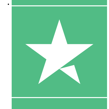
5 Download
15
US$
00
10 Download
20
US$
00