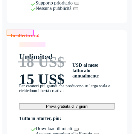
Supporto prioritario
Nessuna pubblicità
In offerta ora!
In offerta ora!
Unlimited
18 US$
USD al mese
fatturato
15 US$
annualmente
Per creatori più grandi che producono su larga scala e
richiedono libertà creativa
Prova gratuita di 7 giorni
Tutto in Starter, più:
Download illimitati
Accesso completo alla libreria