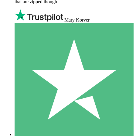
that are zipped though
Mary Korver