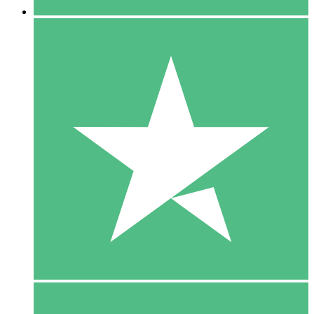
5 Download
15
US$
00
10 Download
20
US$
00