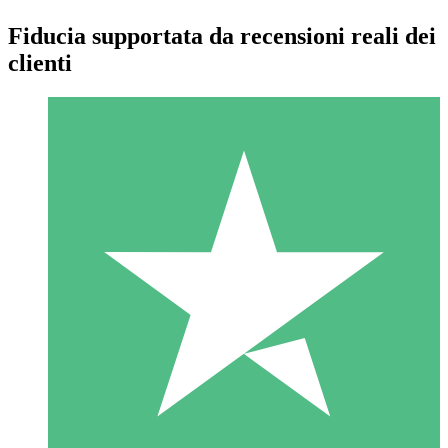
Fiducia supportata da recensioni reali dei
clienti
Pacchetti di Crediti Individuali
Paga a consumo con crediti di download. Nessun impegno
mensile richiesto.
1 Download
10
US$
00