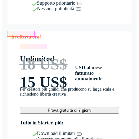
Supporto prioritario
Nessuna pubblicità
In offerta ora!
In offerta ora!
Unlimited
18 US$
USD al mese
fatturato
15 US$
annualmente
Per creatori più grandi che producono su larga scala e
richiedono libertà creativa
Prova gratuita di 7 giorni
Tutto in Starter, più:
Download illimitati
Accesso completo alla libreria