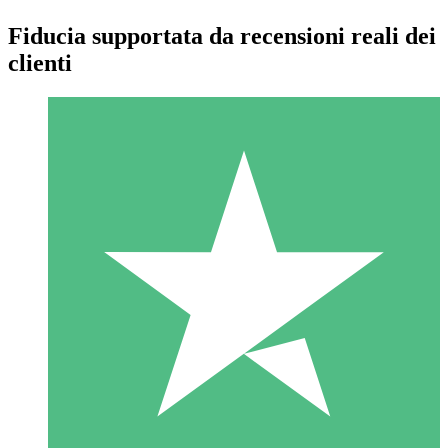
Fiducia supportata da recensioni reali dei
clienti
Pacchetti di Crediti Individuali
Paga a consumo con crediti di download. Nessun impegno
mensile richiesto.
1 Download
10
US$
00