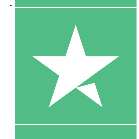
5 Download
15
US$
00
10 Download
20
US$
00