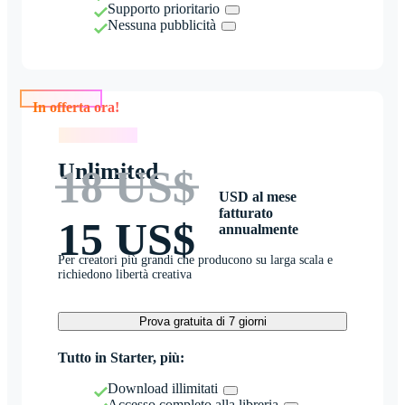
Supporto prioritario
Nessuna pubblicità
In offerta ora!
In offerta ora!
Unlimited
18 US$
USD al mese
fatturato
15 US$
annualmente
Per creatori più grandi che producono su larga scala e
richiedono libertà creativa
Prova gratuita di 7 giorni
Tutto in Starter, più:
Download illimitati
Accesso completo alla libreria