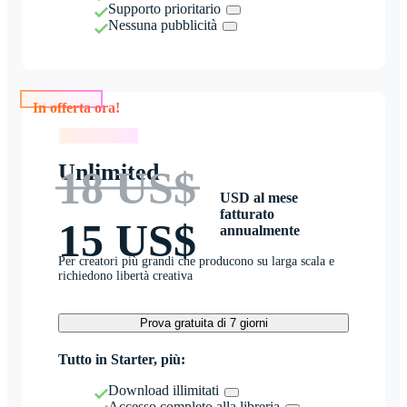
Supporto prioritario
Nessuna pubblicità
In offerta ora!
In offerta ora!
Unlimited
18 US$
USD al mese
fatturato
15 US$
annualmente
Per creatori più grandi che producono su larga scala e
richiedono libertà creativa
Prova gratuita di 7 giorni
Tutto in Starter, più:
Download illimitati
Accesso completo alla libreria