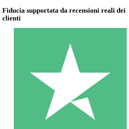
Fiducia supportata da recensioni reali dei
clienti
Pacchetti di Crediti Individuali
Paga a consumo con crediti di download. Nessun impegno
mensile richiesto.
1 Download
10
US$
00