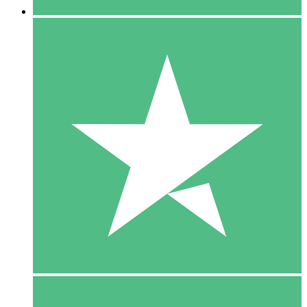
5 Download
15
US$
00
10 Download
20
US$
00