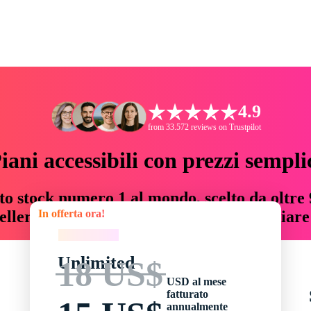
4.9
from 33.572 reviews on Trustpilot
iani accessibili con prezzi sempli
to stock numero 1 al mondo, scelto da oltre 9
In offerta ora!
teller risorse creative che fanno risparmiar
In offerta ora!
Unlimited
18 US$
USD al mese
fatturato
annualmente