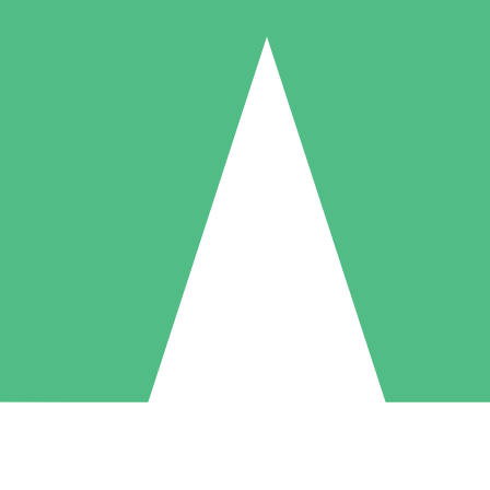
Pacchetti di Crediti Individuali
ga a consumo con crediti di download. Nessun impegno mensile richies
1 Download
5 Download
10 Download
10
15
20
US$
00
US$
00
US$
00