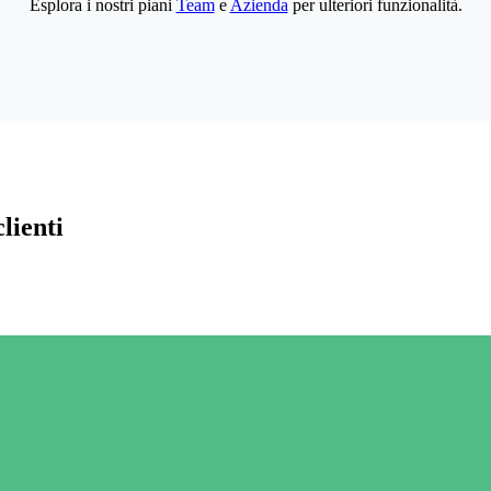
Esplora i nostri piani
Team
e
Azienda
per ulteriori funzionalità.
lienti