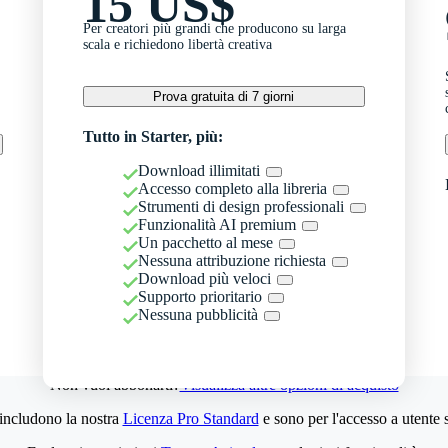
15 US$
Per creatori più grandi che producono su larga
scala e richiedono libertà creativa
Prova gratuita di 7 giorni
Tutto in Starter, più:
Download illimitati
Accesso completo alla libreria
Strumenti di design professionali
Funzionalità AI premium
Un pacchetto al mese
Nessuna attribuzione richiesta
Download più veloci
Supporto prioritario
Nessuna pubblicità
Non vuoi abbonarti?
Visualizza altre opzioni di acquisto
 includono la nostra
Licenza Pro Standard
e sono per l'accesso a utente 