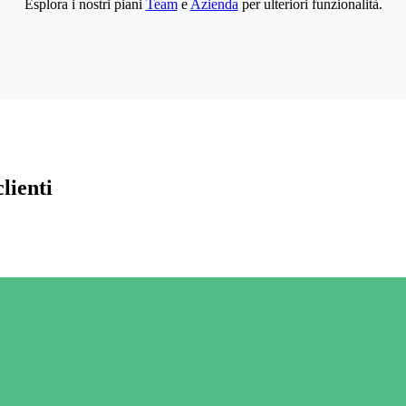
Esplora i nostri piani
Team
e
Azienda
per ulteriori funzionalità.
lienti