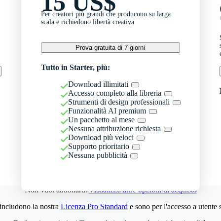
15 US$
Per creatori più grandi che producono su larga
scala e richiedono libertà creativa
Prova gratuita di 7 giorni
Tutto in Starter, più:
Download illimitati
Accesso completo alla libreria
Strumenti di design professionali
Funzionalità AI premium
Un pacchetto al mese
Nessuna attribuzione richiesta
Download più veloci
Supporto prioritario
Nessuna pubblicità
Non vuoi abbonarti?
Visualizza altre opzioni di acquisto
 includono la nostra
Licenza Pro Standard
e sono per l'accesso a utente 