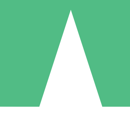
Pacchetti di Crediti Individuali
ga a consumo con crediti di download. Nessun impegno mensile richies
1 Download
5 Download
10 Download
10
15
20
US$
00
US$
00
US$
00