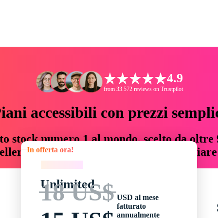
4.9
from 33.572 reviews on Trustpilot
iani accessibili con prezzi sempli
to stock numero 1 al mondo, scelto da oltre 9
In offerta ora!
teller risorse creative che fanno risparmiar
In offerta ora!
Unlimited
18 US$
USD al mese
fatturato
annualmente