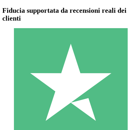
Fiducia supportata da recensioni reali dei
clienti
Pacchetti di Crediti Individuali
Paga a consumo con crediti di download. Nessun impegno
mensile richiesto.
1 Download
10
US$
00