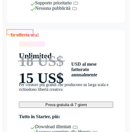
Supporto prioritario
Nessuna pubblicità
In offerta ora!
In offerta ora!
Unlimited
18 US$
USD al mese
fatturato
15 US$
annualmente
Per creatori più grandi che producono su larga scala e
richiedono libertà creativa
Prova gratuita di 7 giorni
Tutto in Starter, più:
Download illimitati
Accesso completo alla libreria