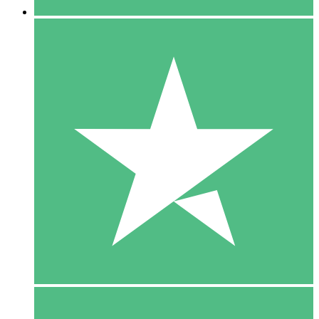
5 Download
15
US$
00
10 Download
20
US$
00