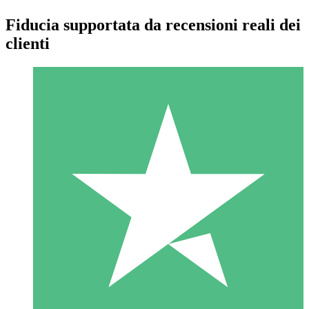
Fiducia supportata da recensioni reali dei
clienti
Pacchetti di Crediti Individuali
Paga a consumo con crediti di download. Nessun impegno
mensile richiesto.
1 Download
10
US$
00