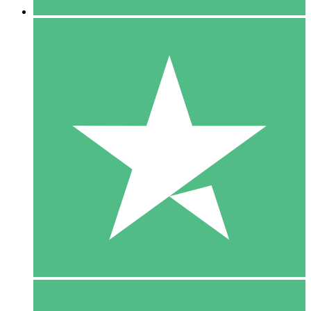
5 Download
15
US$
00
10 Download
20
US$
00