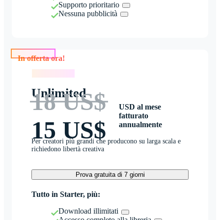
Supporto prioritario
Nessuna pubblicità
In offerta ora!
In offerta ora!
Unlimited
18 US$
USD al mese
fatturato
15 US$
annualmente
Per creatori più grandi che producono su larga scala e
richiedono libertà creativa
Prova gratuita di 7 giorni
Tutto in Starter, più:
Download illimitati
Accesso completo alla libreria