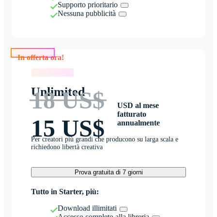
Supporto prioritario
Nessuna pubblicità
In offerta ora!
In offerta ora!
Unlimited
18 US$
USD al mese
fatturato
15 US$
annualmente
Per creatori più grandi che producono su larga scala e
richiedono libertà creativa
Prova gratuita di 7 giorni
Tutto in Starter, più:
Download illimitati
Accesso completo alla libreria