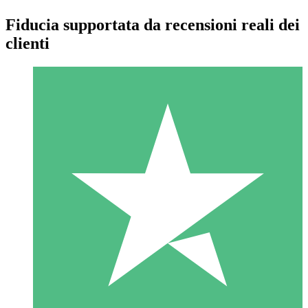
Fiducia supportata da recensioni reali dei
clienti
Pacchetti di Crediti Individuali
Paga a consumo con crediti di download. Nessun impegno
mensile richiesto.
1 Download
10
US$
00