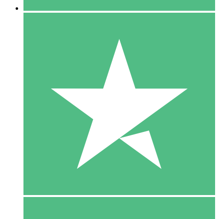
5 Download
15
US$
00
10 Download
20
US$
00