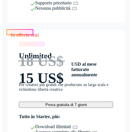
Supporto prioritario
Nessuna pubblicità
In offerta ora!
In offerta ora!
Unlimited
18 US$
USD al mese
fatturato
15 US$
annualmente
Per creatori più grandi che producono su larga scala e
richiedono libertà creativa
Prova gratuita di 7 giorni
Tutto in Starter, più:
Download illimitati
Accesso completo alla libreria