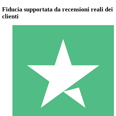
Fiducia supportata da recensioni reali dei
clienti
Pacchetti di Crediti Individuali
Paga a consumo con crediti di download. Nessun impegno
mensile richiesto.
1 Download
10
US$
00