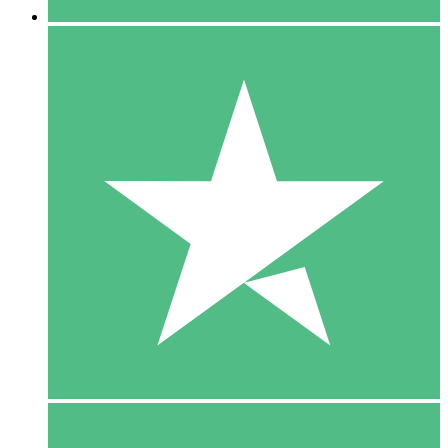
5 Download
15
US$
00
10 Download
20
US$
00