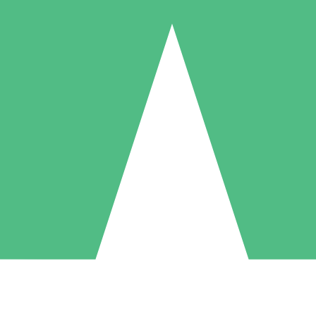
Pacchetti di Crediti Individuali
ga a consumo con crediti di download. Nessun impegno mensile richies
1 Download
5 Download
10 Download
10
15
20
US$
00
US$
00
US$
00