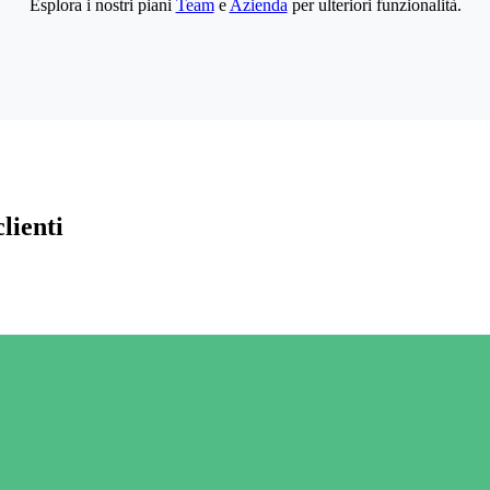
Esplora i nostri piani
Team
e
Azienda
per ulteriori funzionalità.
lienti