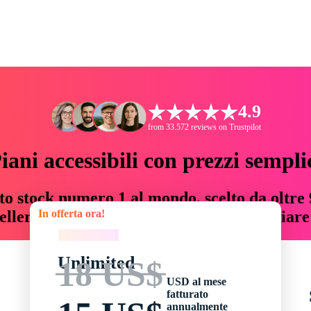
4.9
from 33.572 reviews on Trustpilot
iani accessibili con prezzi sempli
to stock numero 1 al mondo, scelto da oltre 9
In offerta ora!
teller risorse creative che fanno risparmiar
In offerta ora!
Unlimited
18 US$
USD al mese
fatturato
annualmente