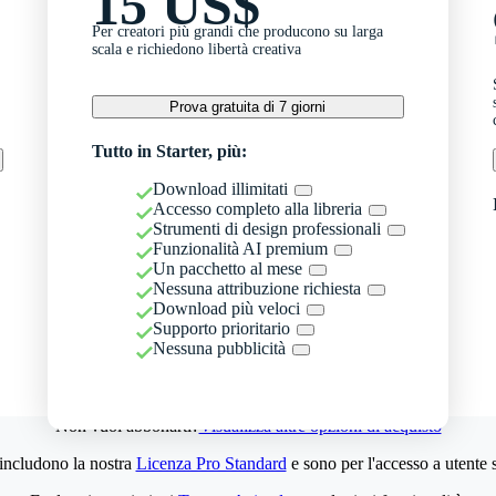
15 US$
Per creatori più grandi che producono su larga
scala e richiedono libertà creativa
Prova gratuita di 7 giorni
Tutto in Starter, più:
Download illimitati
Accesso completo alla libreria
Strumenti di design professionali
Funzionalità AI premium
Un pacchetto al mese
Nessuna attribuzione richiesta
Download più veloci
Supporto prioritario
Nessuna pubblicità
Non vuoi abbonarti?
Visualizza altre opzioni di acquisto
 includono la nostra
Licenza Pro Standard
e sono per l'accesso a utente 