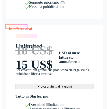
Supporto prioritario
Nessuna pubblicità
In offerta ora!
In offerta ora!
Unlimited
18 US$
USD al mese
fatturato
15 US$
annualmente
Per creatori più grandi che producono su larga scala e
richiedono libertà creativa
Prova gratuita di 7 giorni
Tutto in Starter, più:
Download illimitati
Accesso completo alla libreria