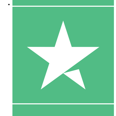
5 Download
15
US$
00
10 Download
20
US$
00