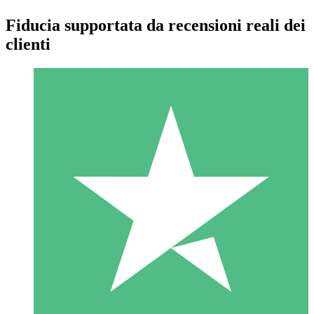
Fiducia supportata da recensioni reali dei
clienti
Pacchetti di Crediti Individuali
Paga a consumo con crediti di download. Nessun impegno
mensile richiesto.
1 Download
10
US$
00