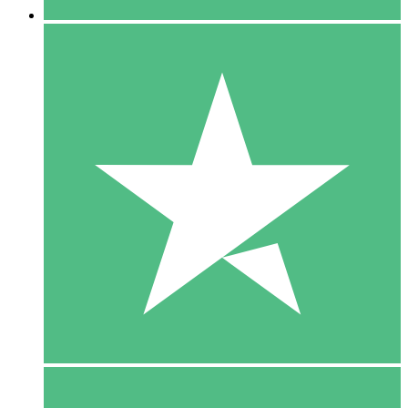
5 Download
15
US$
00
10 Download
20
US$
00