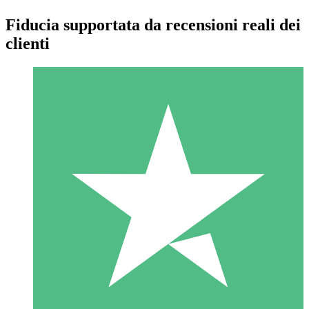
Fiducia supportata da recensioni reali dei
clienti
Pacchetti di Crediti Individuali
Paga a consumo con crediti di download. Nessun impegno
mensile richiesto.
1 Download
10
US$
00