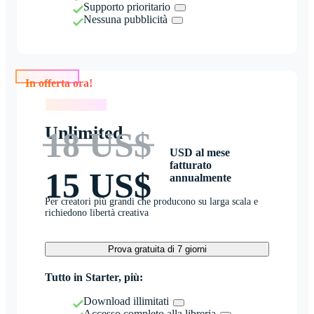
Supporto prioritario
Nessuna pubblicità
In offerta ora!
In offerta ora!
Unlimited
18 US$
USD al mese
fatturato
15 US$
annualmente
Per creatori più grandi che producono su larga scala e
richiedono libertà creativa
Prova gratuita di 7 giorni
Tutto in Starter, più:
Download illimitati
Accesso completo alla libreria