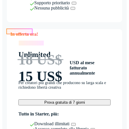
Supporto prioritario
Nessuna pubblicità
In offerta ora!
In offerta ora!
Unlimited
18 US$
USD al mese
fatturato
15 US$
annualmente
Per creatori più grandi che producono su larga scala e
richiedono libertà creativa
Prova gratuita di 7 giorni
Tutto in Starter, più:
Download illimitati
Accesso completo alla libreria