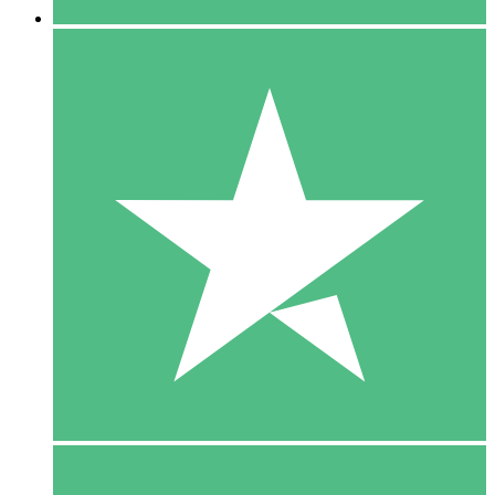
5 Download
15
US$
00
10 Download
20
US$
00