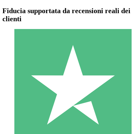
Fiducia supportata da recensioni reali dei
clienti
Pacchetti di Crediti Individuali
Paga a consumo con crediti di download. Nessun impegno
mensile richiesto.
1 Download
10
US$
00