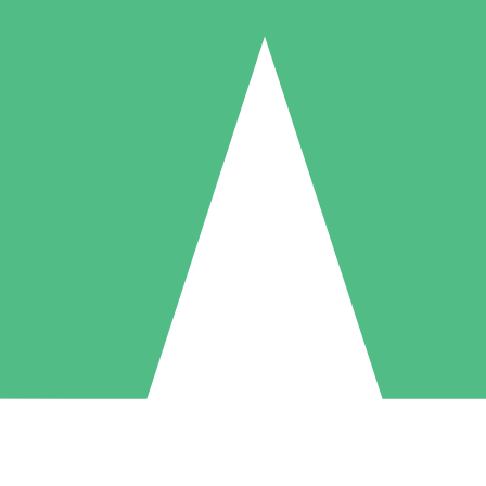
Pacchetti di Crediti Individuali
ga a consumo con crediti di download. Nessun impegno mensile richies
1 Download
5 Download
10 Download
10
15
20
US$
00
US$
00
US$
00