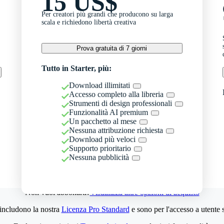
15 US$
Per creatori più grandi che producono su larga
scala e richiedono libertà creativa
Prova gratuita di 7 giorni
Tutto in Starter, più:
Download illimitati
Accesso completo alla libreria
Strumenti di design professionali
Funzionalità AI premium
Un pacchetto al mese
Nessuna attribuzione richiesta
Download più veloci
Supporto prioritario
Nessuna pubblicità
Non vuoi abbonarti?
Visualizza altre opzioni di acquisto
 includono la nostra
Licenza Pro Standard
e sono per l'accesso a utente 