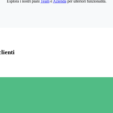
Esplora i nostri piani
Team
e
Azienda
per ulteriori funzionalità.
lienti