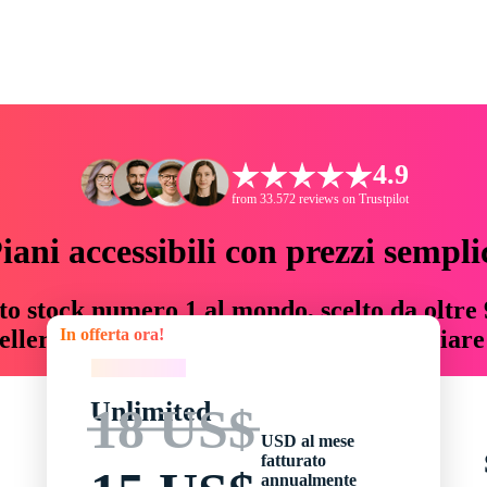
4.9
from 33.572 reviews on Trustpilot
iani accessibili con prezzi sempli
to stock numero 1 al mondo, scelto da oltre 9
In offerta ora!
teller risorse creative che fanno risparmiar
In offerta ora!
Unlimited
18 US$
USD al mese
fatturato
annualmente