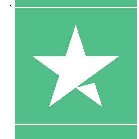
5 Download
15
US$
00
10 Download
20
US$
00