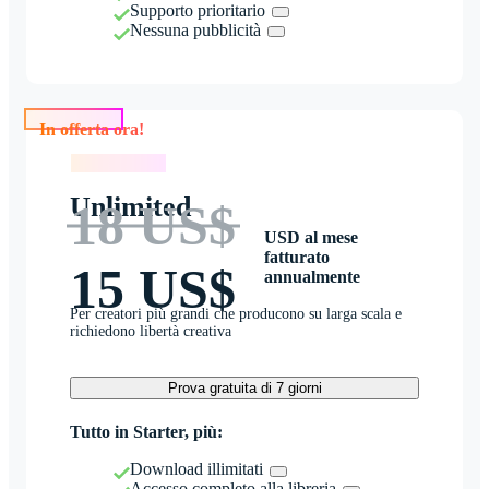
Supporto prioritario
Nessuna pubblicità
In offerta ora!
In offerta ora!
Unlimited
18 US$
USD al mese
fatturato
15 US$
annualmente
Per creatori più grandi che producono su larga scala e
richiedono libertà creativa
Prova gratuita di 7 giorni
Tutto in Starter, più:
Download illimitati
Accesso completo alla libreria