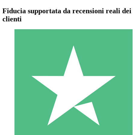
Fiducia supportata da recensioni reali dei
clienti
Pacchetti di Crediti Individuali
Paga a consumo con crediti di download. Nessun impegno
mensile richiesto.
1 Download
10
US$
00