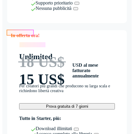
Supporto prioritario
Nessuna pubblicità
In offerta ora!
In offerta ora!
Unlimited
18 US$
USD al mese
fatturato
15 US$
annualmente
Per creatori più grandi che producono su larga scala e
richiedono libertà creativa
Prova gratuita di 7 giorni
Tutto in Starter, più:
Download illimitati
Accesso completo alla libreria