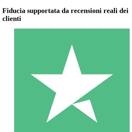
Fiducia supportata da recensioni reali dei
clienti
Pacchetti di Crediti Individuali
Paga a consumo con crediti di download. Nessun impegno
mensile richiesto.
1 Download
10
US$
00