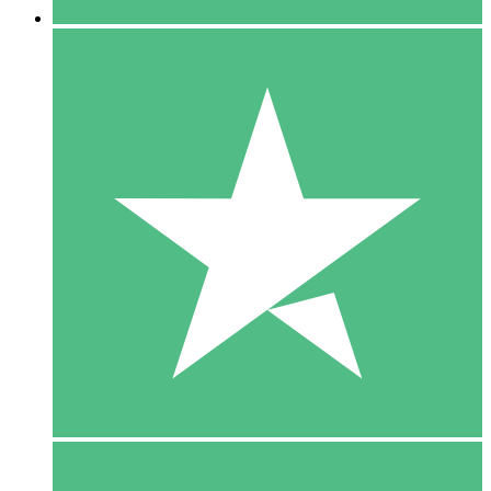
5 Download
15
US$
00
10 Download
20
US$
00