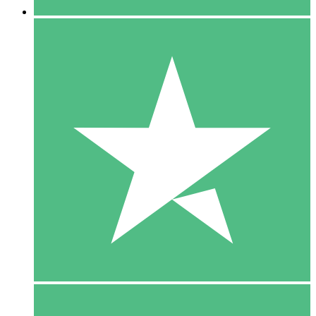
5 Download
15
US$
00
10 Download
20
US$
00