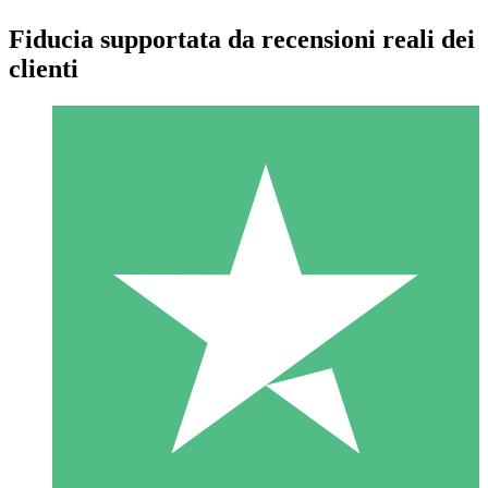
Fiducia supportata da recensioni reali dei
clienti
Pacchetti di Crediti Individuali
Paga a consumo con crediti di download. Nessun impegno
mensile richiesto.
1 Download
10
US$
00