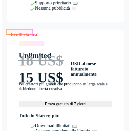
Supporto prioritario
Nessuna pubblicità
In offerta ora!
In offerta ora!
Unlimited
18 US$
USD al mese
fatturato
15 US$
annualmente
Per creatori più grandi che producono su larga scala e
richiedono libertà creativa
Prova gratuita di 7 giorni
Tutto in Starter, più:
Download illimitati
Accesso completo alla libreria