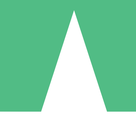
Pacchetti di Crediti Individuali
ga a consumo con crediti di download. Nessun impegno mensile richies
1 Download
5 Download
10 Download
10
15
20
US$
00
US$
00
US$
00