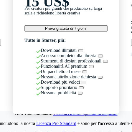
15 US$
Per creatori più grandi che producono su larga
scala e richiedono libertà creativa
Prova gratuita di 7 giorni
Tutto in Starter, più:
Download illimitati
Accesso completo alla libreria
Strumenti di design professionali
Funzionalità AI premium
Un pacchetto al mese
Nessuna attribuzione richiesta
Download più veloci
Supporto prioritario
Nessuna pubblicità
Non vuoi abbonarti?
Visualizza altre opzioni di acquisto
 includono la nostra
Licenza Pro Standard
e sono per l'accesso a utente 