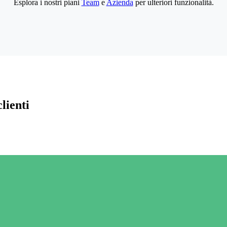
Esplora i nostri piani
Team
e
Azienda
per ulteriori funzionalità.
lienti