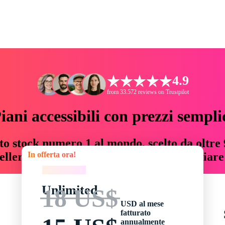
4.9
from 33.572 reviews on Trustpilot
iani accessibili con prezzi sempli
to stock numero 1 al mondo, scelto da oltre 9
In offerta ora!
teller risorse creative che fanno risparmiar
In offerta ora!
Unlimited
18 US$
USD al mese
fatturato
annualmente