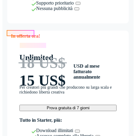
Supporto prioritario
Nessuna pubblicità
In offerta ora!
In offerta ora!
Unlimited
18 US$
USD al mese
fatturato
15 US$
annualmente
Per creatori più grandi che producono su larga scala e
richiedono libertà creativa
Prova gratuita di 7 giorni
Tutto in Starter, più:
Download illimitati
Accesso completo alla libreria