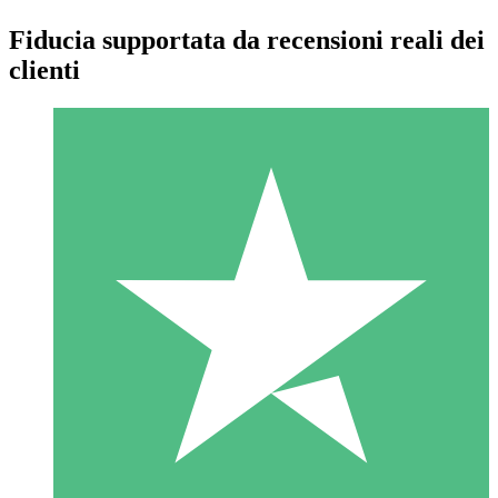
Fiducia supportata da recensioni reali dei
clienti
Pacchetti di Crediti Individuali
Paga a consumo con crediti di download. Nessun impegno
mensile richiesto.
1 Download
10
US$
00