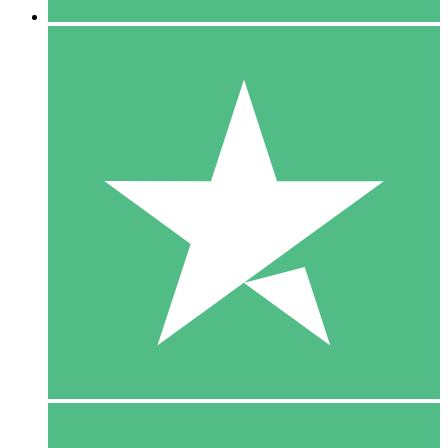
5 Download
15
US$
00
10 Download
20
US$
00