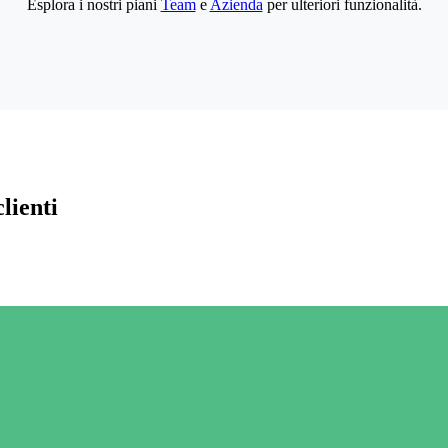
Esplora i nostri piani
Team
e
Azienda
per ulteriori funzionalità.
lienti