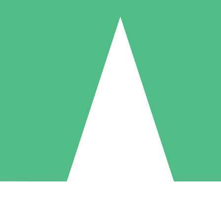
Pacchetti di Crediti Individuali
ga a consumo con crediti di download. Nessun impegno mensile richies
1 Download
5 Download
10 Download
10
15
20
US$
00
US$
00
US$
00