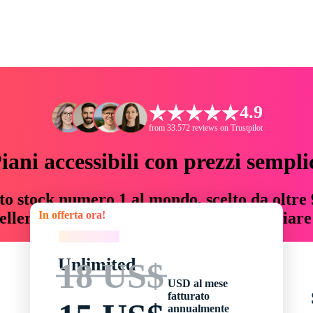
4.9
from 33.572 reviews on Trustpilot
iani accessibili con prezzi sempli
to stock numero 1 al mondo, scelto da oltre 9
In offerta ora!
teller risorse creative che fanno risparmiar
In offerta ora!
Unlimited
18 US$
USD al mese
fatturato
annualmente