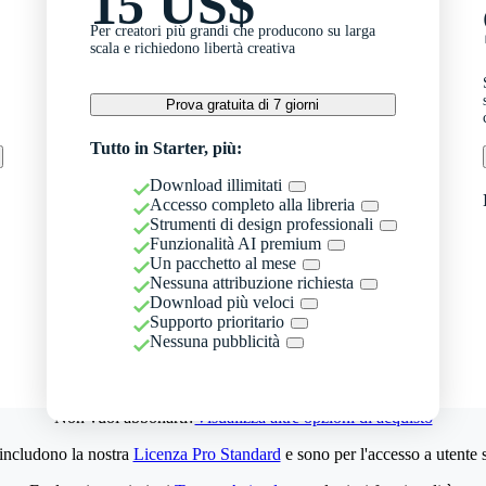
15 US$
Per creatori più grandi che producono su larga
scala e richiedono libertà creativa
Prova gratuita di 7 giorni
Tutto in Starter, più:
Download illimitati
Accesso completo alla libreria
Strumenti di design professionali
Funzionalità AI premium
Un pacchetto al mese
Nessuna attribuzione richiesta
Download più veloci
Supporto prioritario
Nessuna pubblicità
Non vuoi abbonarti?
Visualizza altre opzioni di acquisto
 includono la nostra
Licenza Pro Standard
e sono per l'accesso a utente 