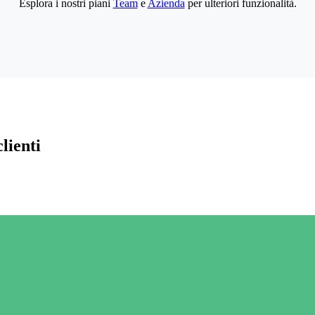
Esplora i nostri piani
Team
e
Azienda
per ulteriori funzionalità.
lienti