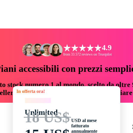
4.9
from 33.572 reviews on Trustpilot
iani accessibili con prezzi sempli
to stock numero 1 al mondo, scelto da oltre 9
In offerta ora!
teller risorse creative che fanno risparmiar
In offerta ora!
Unlimited
18 US$
USD al mese
fatturato
annualmente