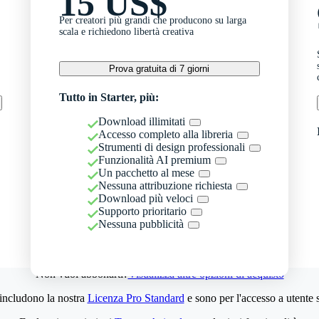
15 US$
Per creatori più grandi che producono su larga
scala e richiedono libertà creativa
Prova gratuita di 7 giorni
Tutto in Starter, più:
Download illimitati
Accesso completo alla libreria
Strumenti di design professionali
Funzionalità AI premium
Un pacchetto al mese
Nessuna attribuzione richiesta
Download più veloci
Supporto prioritario
Nessuna pubblicità
Non vuoi abbonarti?
Visualizza altre opzioni di acquisto
 includono la nostra
Licenza Pro Standard
e sono per l'accesso a utente 