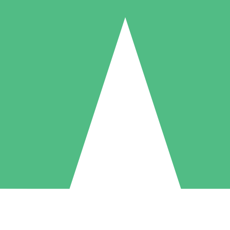
Pacchetti di Crediti Individuali
ga a consumo con crediti di download. Nessun impegno mensile richies
1 Download
5 Download
10 Download
10
15
20
US$
00
US$
00
US$
00