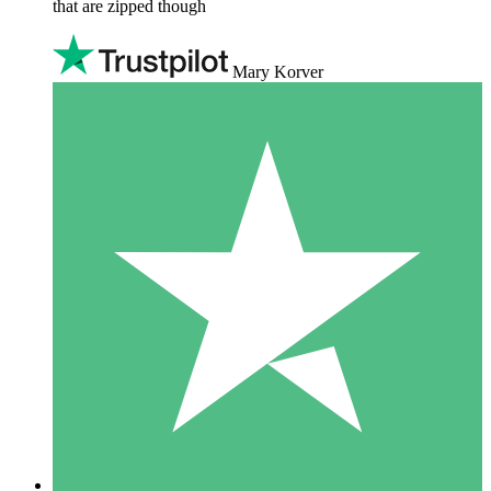
that are zipped though
Mary Korver