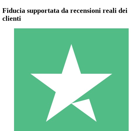
Fiducia supportata da recensioni reali dei
clienti
Pacchetti di Crediti Individuali
Paga a consumo con crediti di download. Nessun impegno
mensile richiesto.
1 Download
10
US$
00