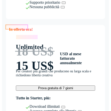
Supporto prioritario
Nessuna pubblicità
In offerta ora!
In offerta ora!
Unlimited
18 US$
USD al mese
fatturato
15 US$
annualmente
Per creatori più grandi che producono su larga scala e
richiedono libertà creativa
Prova gratuita di 7 giorni
Tutto in Starter, più:
Download illimitati
Accesso completo alla libreria