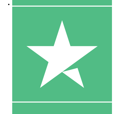
5 Download
15
US$
00
10 Download
20
US$
00