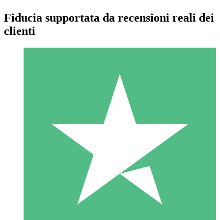
Fiducia supportata da recensioni reali dei
clienti
Pacchetti di Crediti Individuali
Paga a consumo con crediti di download. Nessun impegno
mensile richiesto.
1 Download
10
US$
00