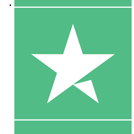
5 Download
15
US$
00
10 Download
20
US$
00