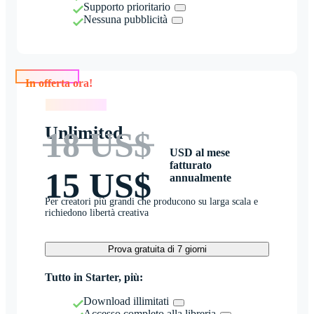
Supporto prioritario
Nessuna pubblicità
In offerta ora!
In offerta ora!
Unlimited
18 US$
USD al mese
fatturato
15 US$
annualmente
Per creatori più grandi che producono su larga scala e
richiedono libertà creativa
Prova gratuita di 7 giorni
Tutto in Starter, più:
Download illimitati
Accesso completo alla libreria