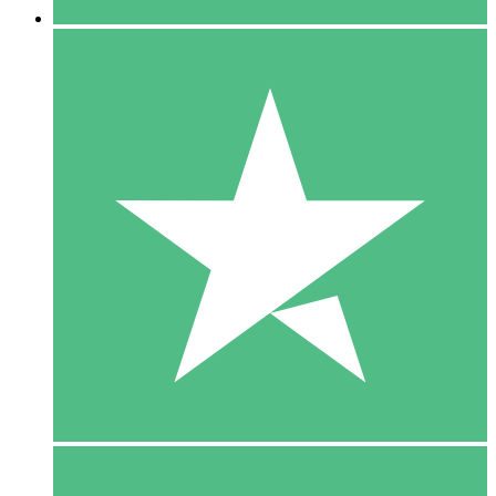
5 Download
15
US$
00
10 Download
20
US$
00