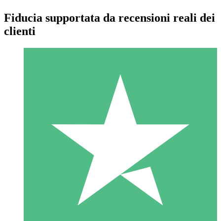
Fiducia supportata da recensioni reali dei
clienti
Pacchetti di Crediti Individuali
Paga a consumo con crediti di download. Nessun impegno
mensile richiesto.
1 Download
10
US$
00