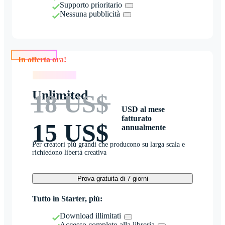
Supporto prioritario
Nessuna pubblicità
In offerta ora!
In offerta ora!
Unlimited
18 US$
USD al mese
fatturato
15 US$
annualmente
Per creatori più grandi che producono su larga scala e
richiedono libertà creativa
Prova gratuita di 7 giorni
Tutto in Starter, più:
Download illimitati
Accesso completo alla libreria