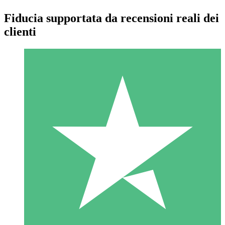
Fiducia supportata da recensioni reali dei
clienti
Pacchetti di Crediti Individuali
Paga a consumo con crediti di download. Nessun impegno
mensile richiesto.
1 Download
10
US$
00