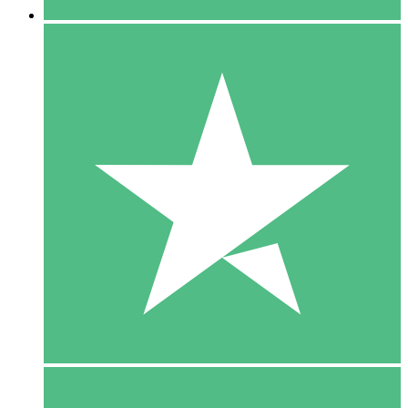
5 Download
15
US$
00
10 Download
20
US$
00