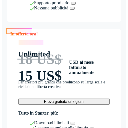
Supporto prioritario
Nessuna pubblicità
In offerta ora!
In offerta ora!
Unlimited
18 US$
USD al mese
fatturato
15 US$
annualmente
Per creatori più grandi che producono su larga scala e
richiedono libertà creativa
Prova gratuita di 7 giorni
Tutto in Starter, più:
Download illimitati
Accesso completo alla libreria