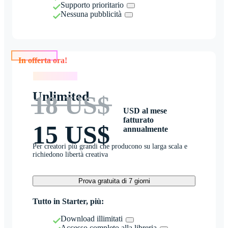
Supporto prioritario
Nessuna pubblicità
In offerta ora!
In offerta ora!
Unlimited
18 US$
USD al mese
fatturato
15 US$
annualmente
Per creatori più grandi che producono su larga scala e
richiedono libertà creativa
Prova gratuita di 7 giorni
Tutto in Starter, più:
Download illimitati
Accesso completo alla libreria