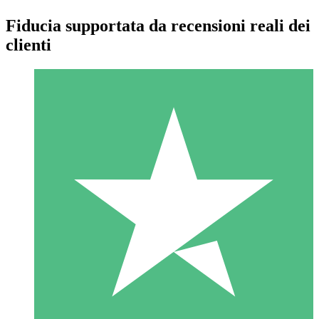
Fiducia supportata da recensioni reali dei
clienti
Pacchetti di Crediti Individuali
Paga a consumo con crediti di download. Nessun impegno
mensile richiesto.
1 Download
10
US$
00