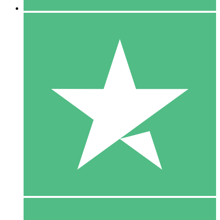
5 Download
15
US$
00
10 Download
20
US$
00