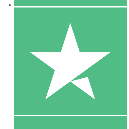
5 Download
15
US$
00
10 Download
20
US$
00