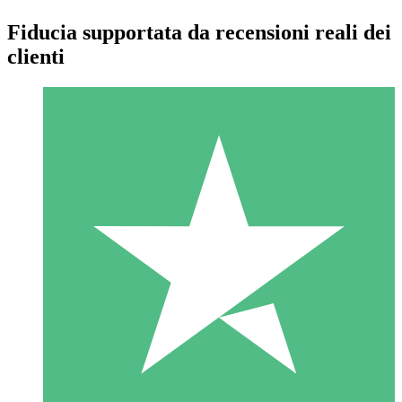
Fiducia supportata da recensioni reali dei
clienti
Pacchetti di Crediti Individuali
Paga a consumo con crediti di download. Nessun impegno
mensile richiesto.
1 Download
10
US$
00