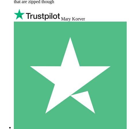
that are zipped though
Mary Korver