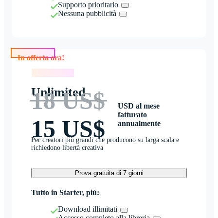
Supporto prioritario
Nessuna pubblicità
In offerta ora!
In offerta ora!
Unlimited
18 US$
USD al mese
fatturato
15 US$
annualmente
Per creatori più grandi che producono su larga scala e
richiedono libertà creativa
Prova gratuita di 7 giorni
Tutto in Starter, più:
Download illimitati
Accesso completo alla libreria