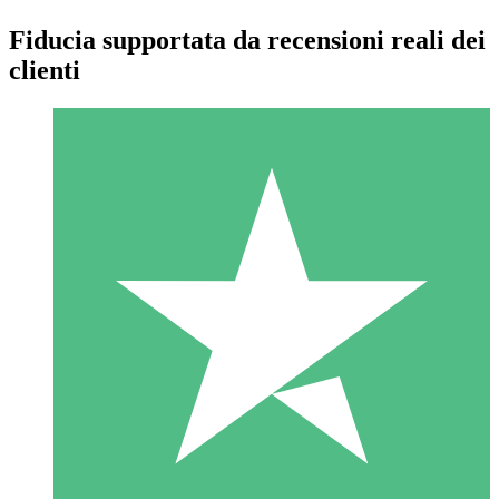
Fiducia supportata da recensioni reali dei
clienti
Pacchetti di Crediti Individuali
Paga a consumo con crediti di download. Nessun impegno
mensile richiesto.
1 Download
10
US$
00