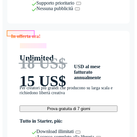
Supporto prioritario
Nessuna pubblicità
In offerta ora!
In offerta ora!
Unlimited
18 US$
USD al mese
fatturato
15 US$
annualmente
Per creatori più grandi che producono su larga scala e
richiedono libertà creativa
Prova gratuita di 7 giorni
Tutto in Starter, più:
Download illimitati
Accesso completo alla libreria