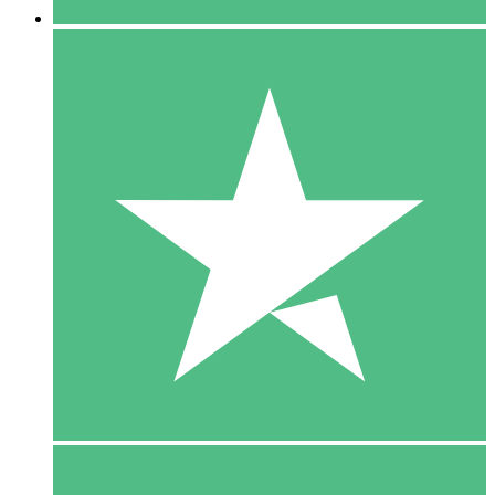
5 Download
15
US$
00
10 Download
20
US$
00