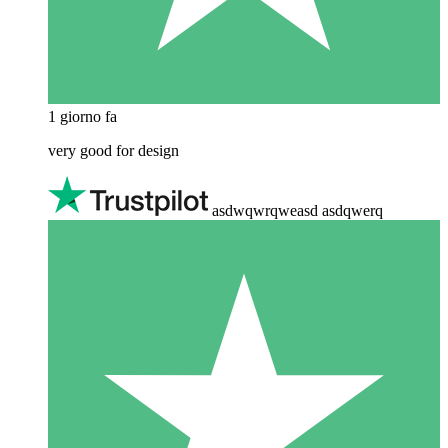
1 giorno fa
very good for design
asdwqwrqweasd asdqwerq