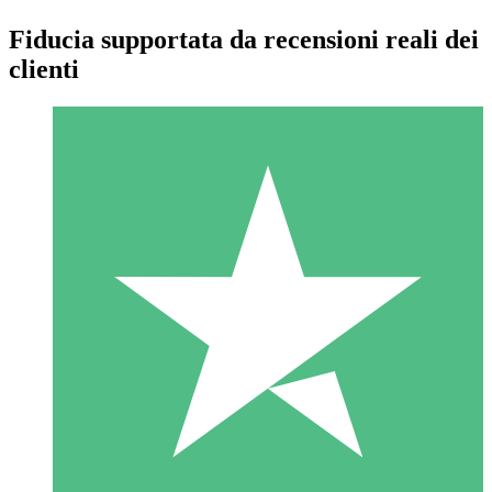
Fiducia supportata da recensioni reali dei
clienti
Pacchetti di Crediti Individuali
Paga a consumo con crediti di download. Nessun impegno
mensile richiesto.
1 Download
10
US$
00