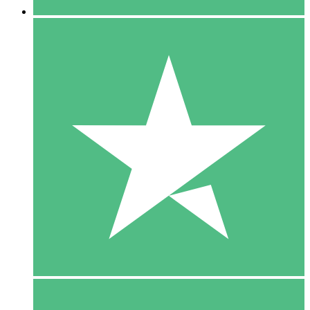
5 Download
15
US$
00
10 Download
20
US$
00