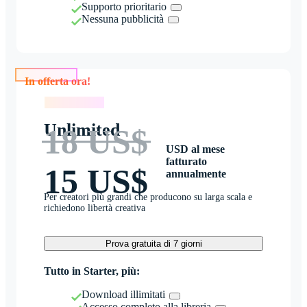
Supporto prioritario
Nessuna pubblicità
In offerta ora!
In offerta ora!
Unlimited
18 US$
USD al mese
fatturato
15 US$
annualmente
Per creatori più grandi che producono su larga scala e
richiedono libertà creativa
Prova gratuita di 7 giorni
Tutto in Starter, più:
Download illimitati
Accesso completo alla libreria