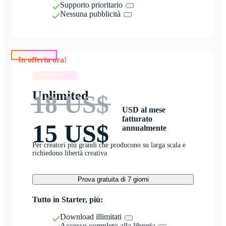
Supporto prioritario
Nessuna pubblicità
In offerta ora!
In offerta ora!
Unlimited
18 US$
USD al mese
fatturato
15 US$
annualmente
Per creatori più grandi che producono su larga scala e
richiedono libertà creativa
Prova gratuita di 7 giorni
Tutto in Starter, più:
Download illimitati
Accesso completo alla libreria