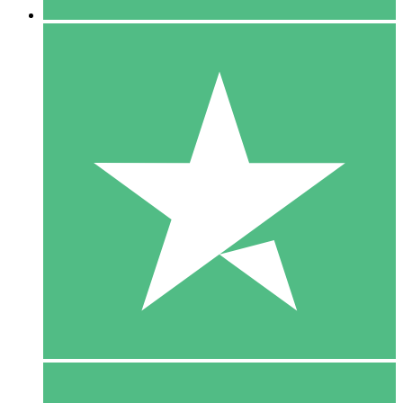
5 Download
15
US$
00
10 Download
20
US$
00