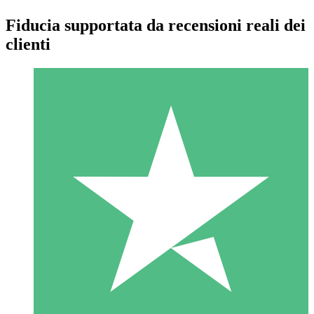
Fiducia supportata da recensioni reali dei
clienti
Pacchetti di Crediti Individuali
Paga a consumo con crediti di download. Nessun impegno
mensile richiesto.
1 Download
10
US$
00