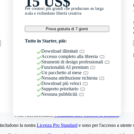
15 US$
Per creatori più grandi che producono su larga
scala e richiedono libertà creativa
Prova gratuita di 7 giorni
Tutto in Starter, più:
Download illimitati
Accesso completo alla libreria
Strumenti di design professionali
Funzionalità AI premium
Un pacchetto al mese
Nessuna attribuzione richiesta
Download più veloci
Supporto prioritario
Nessuna pubblicità
Non vuoi abbonarti?
Visualizza altre opzioni di acquisto
 includono la nostra
Licenza Pro Standard
e sono per l'accesso a utente 