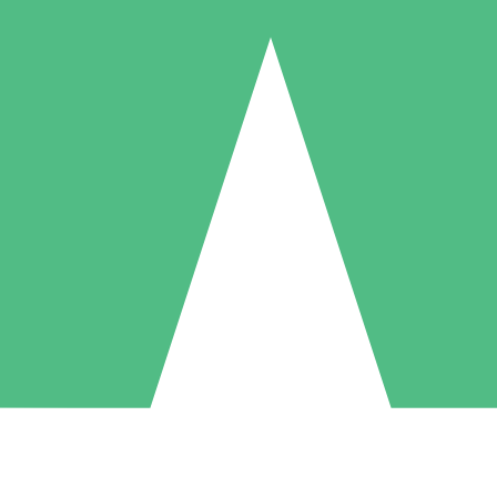
Pacchetti di Crediti Individuali
ga a consumo con crediti di download. Nessun impegno mensile richies
1 Download
5 Download
10 Download
10
15
20
US$
00
US$
00
US$
00