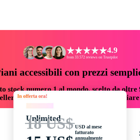
4.9
from 33.572 reviews on Trustpilot
iani accessibili con prezzi sempli
to stock numero 1 al mondo, scelto da oltre 9
In offerta ora!
teller risorse creative che fanno risparmiar
In offerta ora!
Unlimited
18 US$
USD al mese
fatturato
annualmente