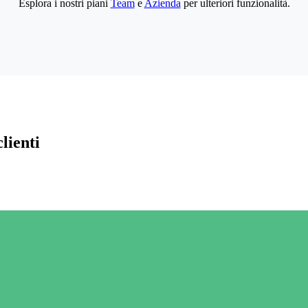
Esplora i nostri piani
Team
e
Azienda
per ulteriori funzionalità.
lienti