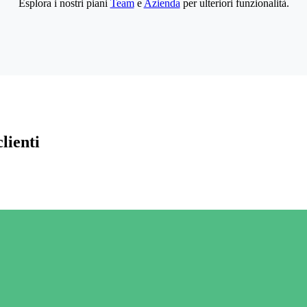
Esplora i nostri piani
Team
e
Azienda
per ulteriori funzionalità.
lienti