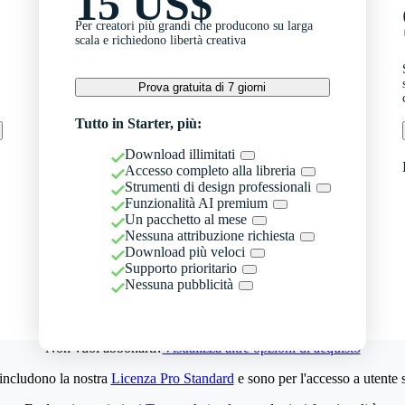
15 US$
Per creatori più grandi che producono su larga
scala e richiedono libertà creativa
Prova gratuita di 7 giorni
Tutto in Starter, più:
Download illimitati
Accesso completo alla libreria
Strumenti di design professionali
Funzionalità AI premium
Un pacchetto al mese
Nessuna attribuzione richiesta
Download più veloci
Supporto prioritario
Nessuna pubblicità
Non vuoi abbonarti?
Visualizza altre opzioni di acquisto
 includono la nostra
Licenza Pro Standard
e sono per l'accesso a utente 