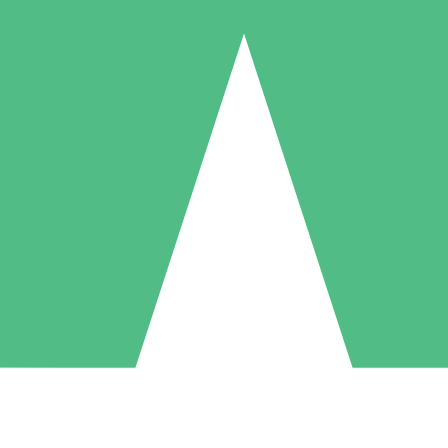
Pacchetti di Crediti Individuali
ga a consumo con crediti di download. Nessun impegno mensile richies
1 Download
5 Download
10 Download
10
15
20
US$
00
US$
00
US$
00