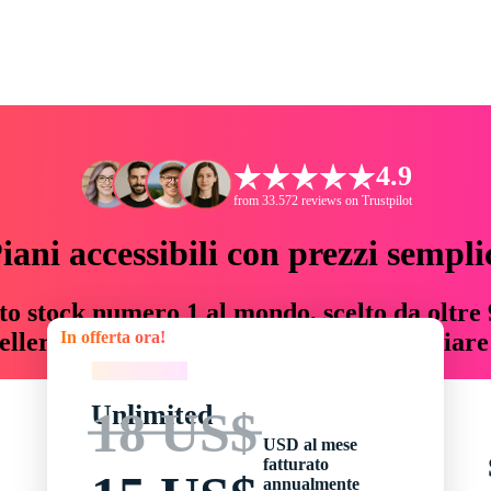
4.9
from 33.572 reviews on Trustpilot
iani accessibili con prezzi sempli
to stock numero 1 al mondo, scelto da oltre 9
In offerta ora!
teller risorse creative che fanno risparmiar
In offerta ora!
Unlimited
18 US$
USD al mese
fatturato
annualmente