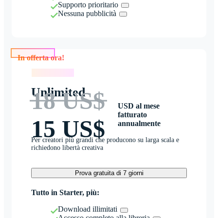
Supporto prioritario
Nessuna pubblicità
In offerta ora!
In offerta ora!
Unlimited
18 US$
USD al mese
fatturato
15 US$
annualmente
Per creatori più grandi che producono su larga scala e
richiedono libertà creativa
Prova gratuita di 7 giorni
Tutto in Starter, più:
Download illimitati
Accesso completo alla libreria