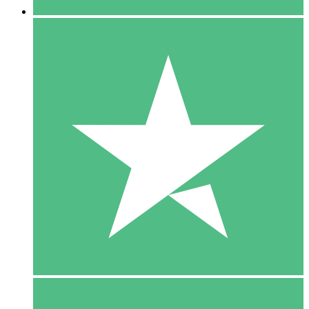
5 Download
15
US$
00
10 Download
20
US$
00