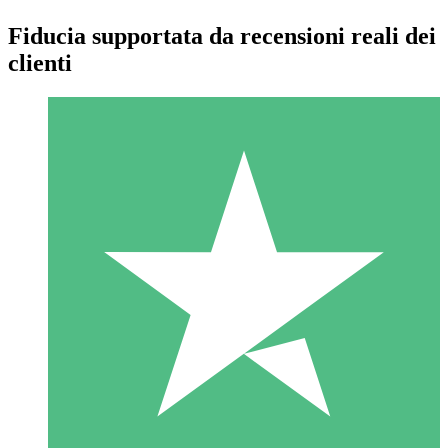
Fiducia supportata da recensioni reali dei
clienti
Pacchetti di Crediti Individuali
Paga a consumo con crediti di download. Nessun impegno
mensile richiesto.
1 Download
10
US$
00