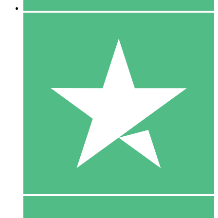
5 Download
15
US$
00
10 Download
20
US$
00