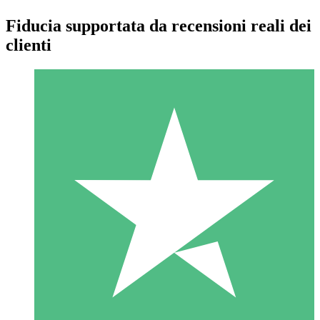
Fiducia supportata da recensioni reali dei
clienti
Pacchetti di Crediti Individuali
Paga a consumo con crediti di download. Nessun impegno
mensile richiesto.
1 Download
10
US$
00