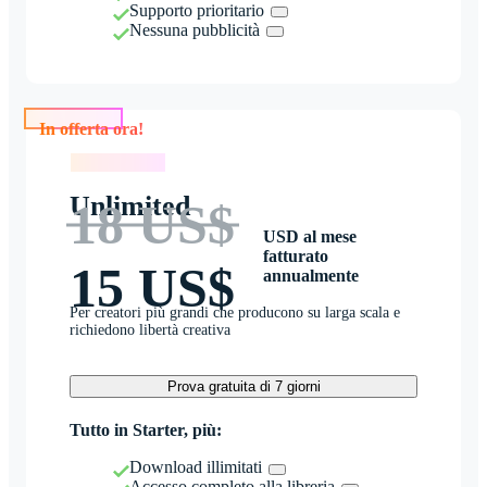
Supporto prioritario
Nessuna pubblicità
In offerta ora!
In offerta ora!
Unlimited
18 US$
USD al mese
fatturato
15 US$
annualmente
Per creatori più grandi che producono su larga scala e
richiedono libertà creativa
Prova gratuita di 7 giorni
Tutto in Starter, più:
Download illimitati
Accesso completo alla libreria