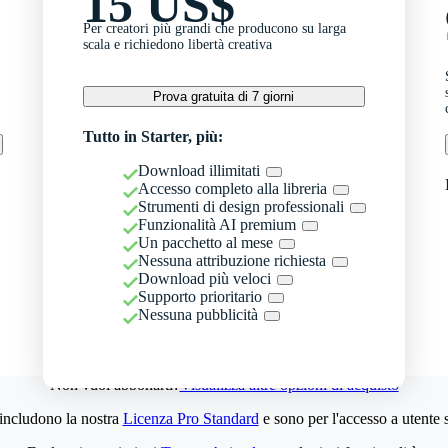
15 US$
Per creatori più grandi che producono su larga
scala e richiedono libertà creativa
Prova gratuita di 7 giorni
Tutto in Starter, più:
Download illimitati
Accesso completo alla libreria
Strumenti di design professionali
Funzionalità AI premium
Un pacchetto al mese
Nessuna attribuzione richiesta
Download più veloci
Supporto prioritario
Nessuna pubblicità
Non vuoi abbonarti?
Visualizza altre opzioni di acquisto
 includono la nostra
Licenza Pro Standard
e sono per l'accesso a utente 