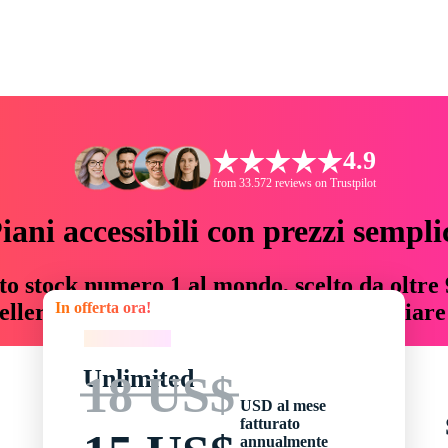
4.9
from 33.572 reviews on Trustpilot
iani accessibili con prezzi sempli
to stock numero 1 al mondo, scelto da oltre 9
In offerta ora!
teller risorse creative che fanno risparmiar
In offerta ora!
Unlimited
18 US$
USD al mese
fatturato
annualmente