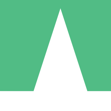
Pacchetti di Crediti Individuali
ga a consumo con crediti di download. Nessun impegno mensile richies
1 Download
5 Download
10 Download
10
15
20
US$
00
US$
00
US$
00