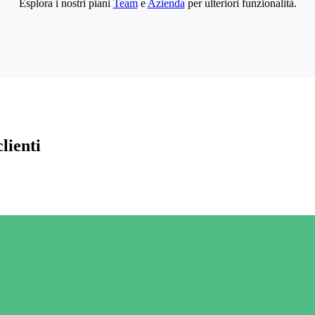
Esplora i nostri piani
Team
e
Azienda
per ulteriori funzionalità.
lienti