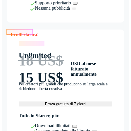
Supporto prioritario
Nessuna pubblicità
In offerta ora!
In offerta ora!
Unlimited
18 US$
USD al mese
fatturato
15 US$
annualmente
Per creatori più grandi che producono su larga scala e
richiedono libertà creativa
Prova gratuita di 7 giorni
Tutto in Starter, più:
Download illimitati
Accesso completo alla libreria