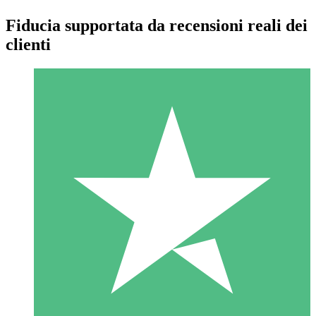
Fiducia supportata da recensioni reali dei
clienti
Pacchetti di Crediti Individuali
Paga a consumo con crediti di download. Nessun impegno
mensile richiesto.
1 Download
10
US$
00