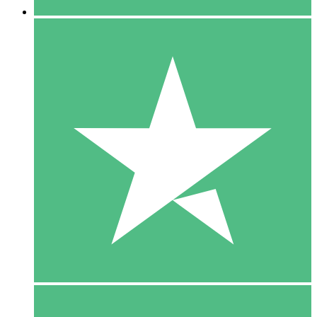
5 Download
15
US$
00
10 Download
20
US$
00