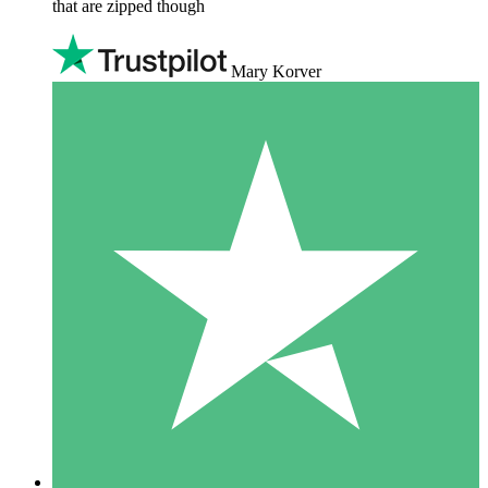
that are zipped though
Mary Korver