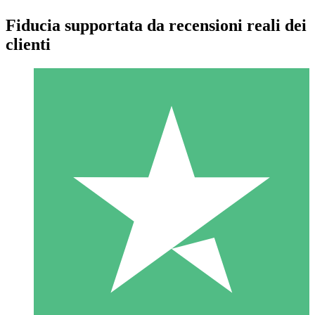
Fiducia supportata da recensioni reali dei
clienti
Pacchetti di Crediti Individuali
Paga a consumo con crediti di download. Nessun impegno
mensile richiesto.
1 Download
10
US$
00