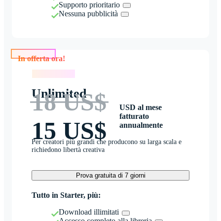
Supporto prioritario
Nessuna pubblicità
In offerta ora!
In offerta ora!
Unlimited
18 US$
USD al mese
fatturato
15 US$
annualmente
Per creatori più grandi che producono su larga scala e
richiedono libertà creativa
Prova gratuita di 7 giorni
Tutto in Starter, più:
Download illimitati
Accesso completo alla libreria