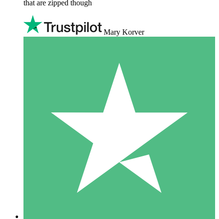
that are zipped though
Mary Korver