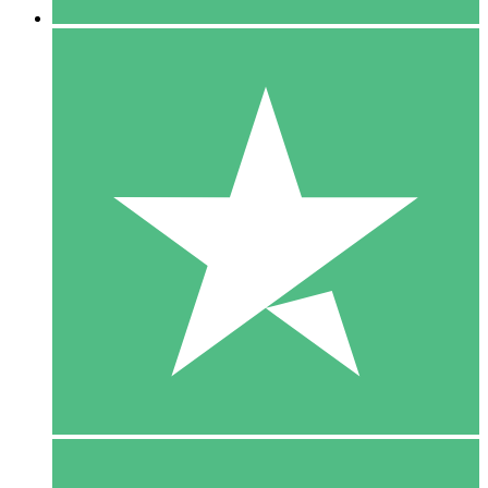
5 Download
15
US$
00
10 Download
20
US$
00