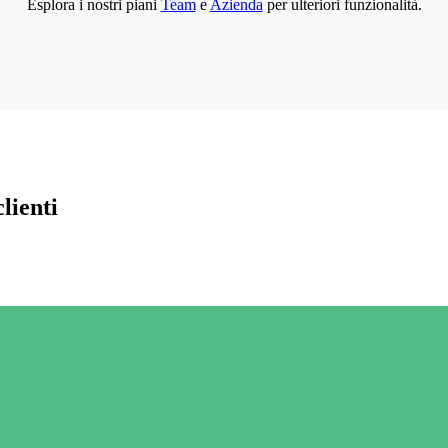
Esplora i nostri piani
Team
e
Azienda
per ulteriori funzionalità.
lienti