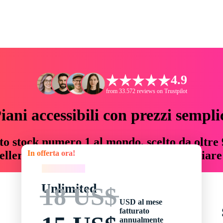
4.9
from 33.572 reviews on Trustpilot
iani accessibili con prezzi sempli
to stock numero 1 al mondo, scelto da oltre 9
In offerta ora!
teller risorse creative che fanno risparmiar
In offerta ora!
Unlimited
18 US$
USD al mese
fatturato
annualmente