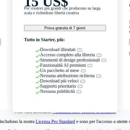
15 US$
Per creatori più grandi che producono su larga
scala e richiedono libertà creativa
Prova gratuita di 7 giorni
Tutto in Starter, più:
Download illimitati
Accesso completo alla libreria
Strumenti di design professionali
Funzionalità AI premium
Un pacchetto al mese
Nessuna attribuzione richiesta
Download più veloci
Supporto prioritario
Nessuna pubblicità
Non vuoi abbonarti?
Visualizza altre opzioni di acquisto
 includono la nostra
Licenza Pro Standard
e sono per l'accesso a utente 