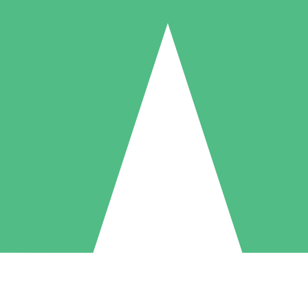
Pacchetti di Crediti Individuali
ga a consumo con crediti di download. Nessun impegno mensile richies
1 Download
5 Download
10 Download
10
15
20
US$
00
US$
00
US$
00