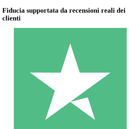
Fiducia supportata da recensioni reali dei
clienti
Pacchetti di Crediti Individuali
Paga a consumo con crediti di download. Nessun impegno
mensile richiesto.
1 Download
10
US$
00