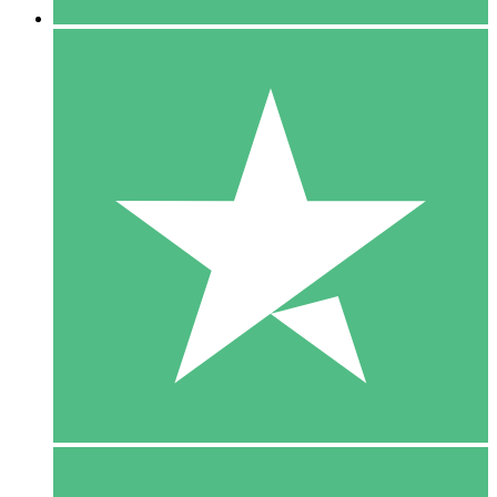
5 Download
15
US$
00
10 Download
20
US$
00