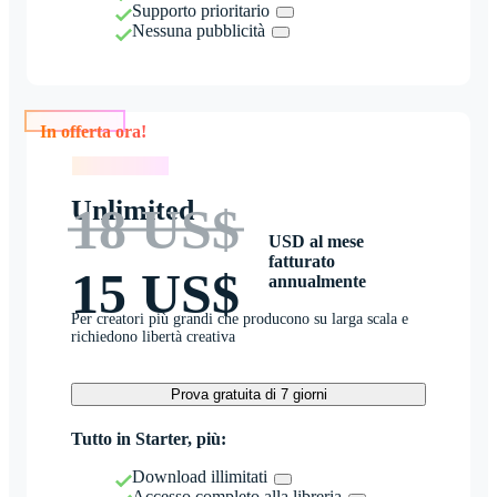
Supporto prioritario
Nessuna pubblicità
In offerta ora!
In offerta ora!
Unlimited
18 US$
USD al mese
fatturato
15 US$
annualmente
Per creatori più grandi che producono su larga scala e
richiedono libertà creativa
Prova gratuita di 7 giorni
Tutto in Starter, più:
Download illimitati
Accesso completo alla libreria