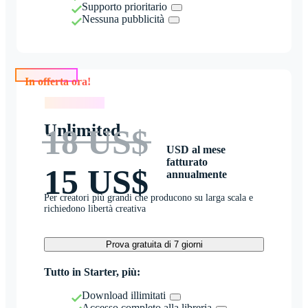
Supporto prioritario
Nessuna pubblicità
In offerta ora!
In offerta ora!
Unlimited
18 US$
USD al mese
fatturato
15 US$
annualmente
Per creatori più grandi che producono su larga scala e
richiedono libertà creativa
Prova gratuita di 7 giorni
Tutto in Starter, più:
Download illimitati
Accesso completo alla libreria