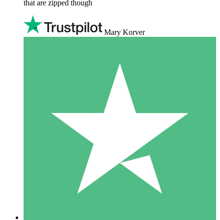
that are zipped though
Mary Korver