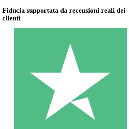
Fiducia supportata da recensioni reali dei
clienti
Pacchetti di Crediti Individuali
Paga a consumo con crediti di download. Nessun impegno
mensile richiesto.
1 Download
10
US$
00