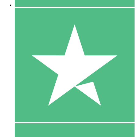
5 Download
15
US$
00
10 Download
20
US$
00