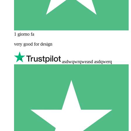
1 giorno fa
very good for design
asdwqwrqweasd asdqwerq