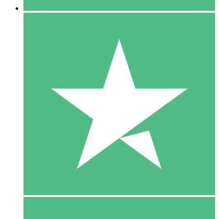
5 Download
15
US$
00
10 Download
20
US$
00