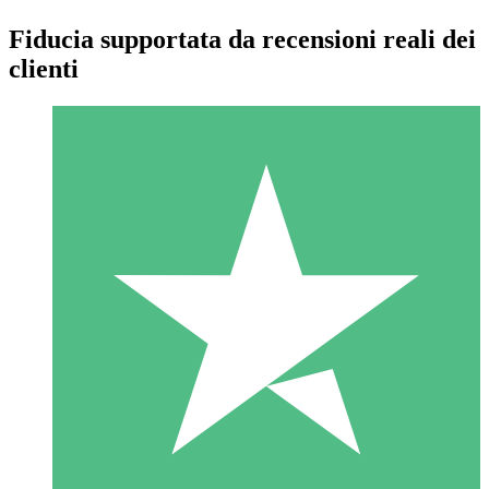
Fiducia supportata da recensioni reali dei
clienti
Pacchetti di Crediti Individuali
Paga a consumo con crediti di download. Nessun impegno
mensile richiesto.
1 Download
10
US$
00