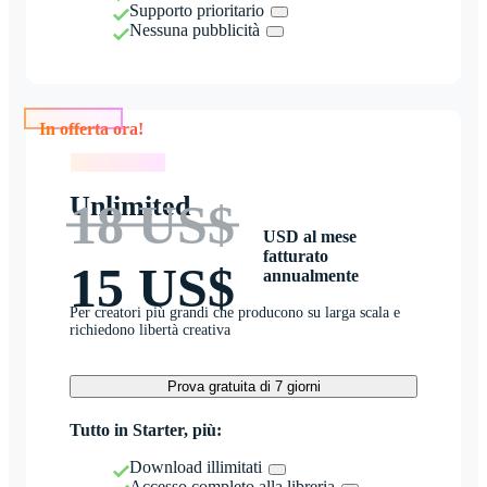
Supporto prioritario
Nessuna pubblicità
In offerta ora!
In offerta ora!
Unlimited
18 US$
USD al mese
fatturato
15 US$
annualmente
Per creatori più grandi che producono su larga scala e
richiedono libertà creativa
Prova gratuita di 7 giorni
Tutto in Starter, più:
Download illimitati
Accesso completo alla libreria