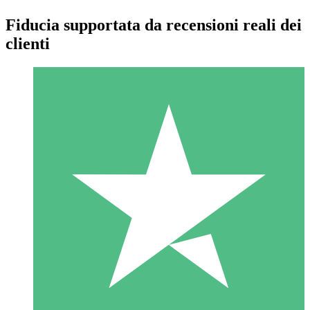
Fiducia supportata da recensioni reali dei
clienti
Pacchetti di Crediti Individuali
Paga a consumo con crediti di download. Nessun impegno
mensile richiesto.
1 Download
10
US$
00