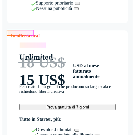
Supporto prioritario
Nessuna pubblicità
In offerta ora!
In offerta ora!
Unlimited
18 US$
USD al mese
fatturato
15 US$
annualmente
Per creatori più grandi che producono su larga scala e
richiedono libertà creativa
Prova gratuita di 7 giorni
Tutto in Starter, più:
Download illimitati
Accesso completo alla libreria