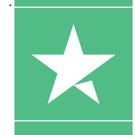
5 Download
15
US$
00
10 Download
20
US$
00