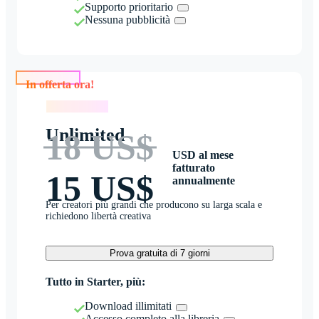
Supporto prioritario
Nessuna pubblicità
In offerta ora!
In offerta ora!
Unlimited
18 US$
USD al mese
fatturato
15 US$
annualmente
Per creatori più grandi che producono su larga scala e
richiedono libertà creativa
Prova gratuita di 7 giorni
Tutto in Starter, più:
Download illimitati
Accesso completo alla libreria