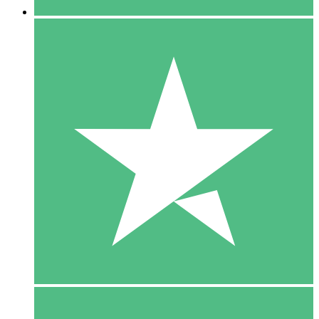
5 Download
15
US$
00
10 Download
20
US$
00