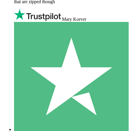
that are zipped though
Mary Korver