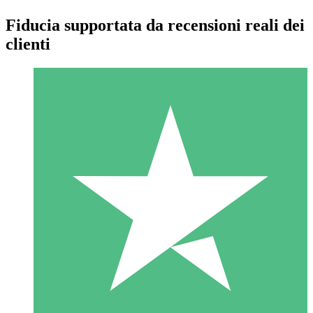
Fiducia supportata da recensioni reali dei
clienti
Pacchetti di Crediti Individuali
Paga a consumo con crediti di download. Nessun impegno
mensile richiesto.
1 Download
10
US$
00