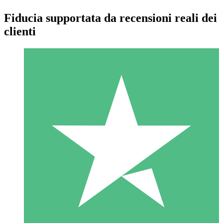
Fiducia supportata da recensioni reali dei
clienti
Pacchetti di Crediti Individuali
Paga a consumo con crediti di download. Nessun impegno
mensile richiesto.
1 Download
10
US$
00