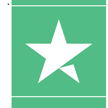
5 Download
15
US$
00
10 Download
20
US$
00