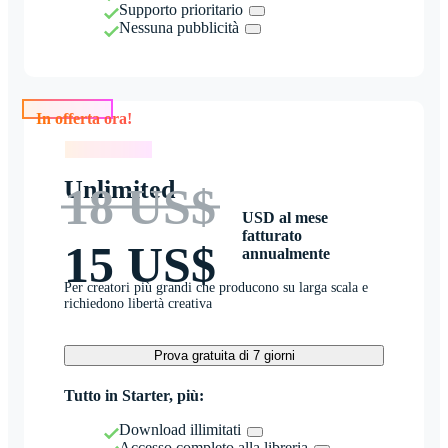
Supporto prioritario
Nessuna pubblicità
In offerta ora!
In offerta ora!
Unlimited
18 US$
USD al mese
fatturato
15 US$
annualmente
Per creatori più grandi che producono su larga scala e
richiedono libertà creativa
Prova gratuita di 7 giorni
Tutto in Starter, più:
Download illimitati
Accesso completo alla libreria