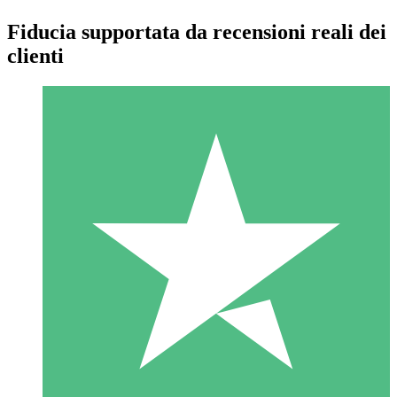
Fiducia supportata da recensioni reali dei
clienti
Pacchetti di Crediti Individuali
Paga a consumo con crediti di download. Nessun impegno
mensile richiesto.
1 Download
10
US$
00