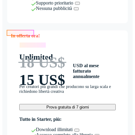
Supporto prioritario
Nessuna pubblicità
In offerta ora!
In offerta ora!
Unlimited
18 US$
USD al mese
fatturato
15 US$
annualmente
Per creatori più grandi che producono su larga scala e
richiedono libertà creativa
Prova gratuita di 7 giorni
Tutto in Starter, più:
Download illimitati
Accesso completo alla libreria