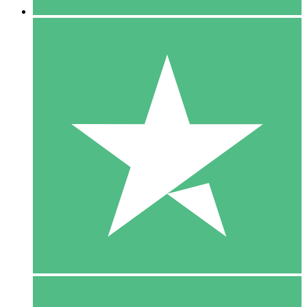
5 Download
15
US$
00
10 Download
20
US$
00