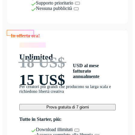
Supporto prioritario
Nessuna pubblicità
In offerta ora!
In offerta ora!
Unlimited
18 US$
USD al mese
fatturato
15 US$
annualmente
Per creatori più grandi che producono su larga scala e
richiedono libertà creativa
Prova gratuita di 7 giorni
Tutto in Starter, più:
Download illimitati
Accesso completo alla libreria