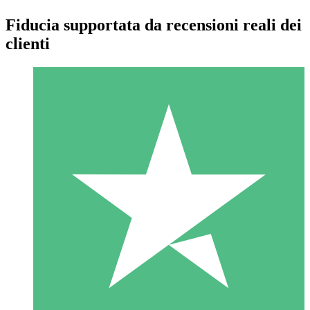
Fiducia supportata da recensioni reali dei
clienti
Pacchetti di Crediti Individuali
Paga a consumo con crediti di download. Nessun impegno
mensile richiesto.
1 Download
10
US$
00