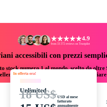
4.9
from 33.572 reviews on Trustpilot
iani accessibili con prezzi sempli
to stock numero 1 al mondo, scelto da oltre 9
In offerta ora!
teller risorse creative che fanno risparmiar
In offerta ora!
Unlimited
18 US$
USD al mese
fatturato
annualmente