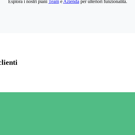
Esplora i nostri piani
Team
e
Azienda
per ulteriori funzionalità.
lienti