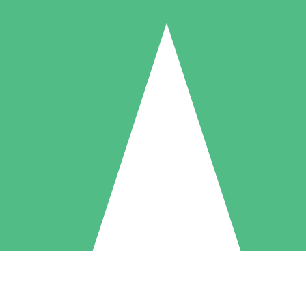
Pacchetti di Crediti Individuali
ga a consumo con crediti di download. Nessun impegno mensile richies
1 Download
5 Download
10 Download
10
15
20
US$
00
US$
00
US$
00