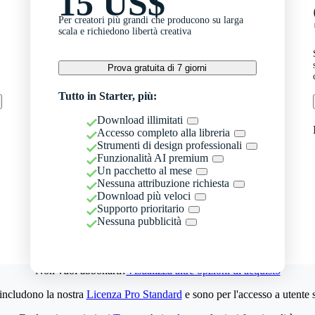
15 US$
Per creatori più grandi che producono su larga
scala e richiedono libertà creativa
Prova gratuita di 7 giorni
Tutto in Starter, più:
Download illimitati
Accesso completo alla libreria
Strumenti di design professionali
Funzionalità AI premium
Un pacchetto al mese
Nessuna attribuzione richiesta
Download più veloci
Supporto prioritario
Nessuna pubblicità
Non vuoi abbonarti?
Visualizza altre opzioni di acquisto
 includono la nostra
Licenza Pro Standard
e sono per l'accesso a utente 